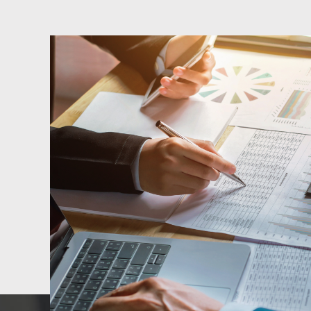
de
 ?
 sur