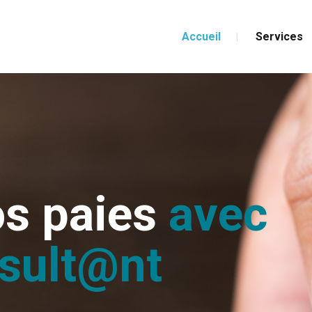
Accueil
Services
os paies
avec
sult@nt